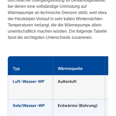
durchdachte Übergangslösung für Bestandsgebäude,
bei denen eine vollständige Umrüstung auf
Wärmepumpe an technische Grenzen stößt, weil etwa
der Heizkörper-Vorlauf in sehr kalten Winternächten
Temperaturen verlangt, die die Wärmepumpe allein
unwirtschaftlich machen würden. Die folgende Tabelle
fasst die wichtigsten Unterschiede zusammen.
Typ
Wärmequelle
Ins
Luft-Wasser-WP
Außenluft
Ger
Sole/Wasser-WP
Erdwärme (Bohrung)
Ho