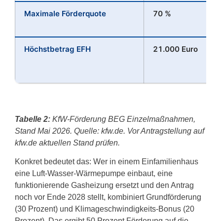
Maximale Förderquote
70 %
D
k
Höchstbetrag EFH
21.000 Euro
F
m
(
Tabelle 2:
KfW-Förderung BEG Einzelmaßnahmen,
Stand Mai 2026. Quelle: kfw.de. Vor Antragstellung auf
kfw.de aktuellen Stand prüfen.
Konkret bedeutet das: Wer in einem Einfamilienhaus
eine Luft-Wasser-Wärmepumpe einbaut, eine
funktionierende Gasheizung ersetzt und den Antrag
noch vor Ende 2028 stellt, kombiniert Grundförderung
(30 Prozent) und Klimageschwindigkeits-Bonus (20
Prozent). Das ergibt 50 Prozent Förderung auf die