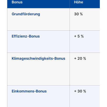
Bonus
Höhe
V
Grundförderung
30 %
H
e
(
Effizienz-Bonus
+ 5 %
W
K
S
Klimageschwindigkeits-Bonus
+ 20 %
A
3
f
o
e
Einkommens-Bonus
+ 30 %
H
m
J