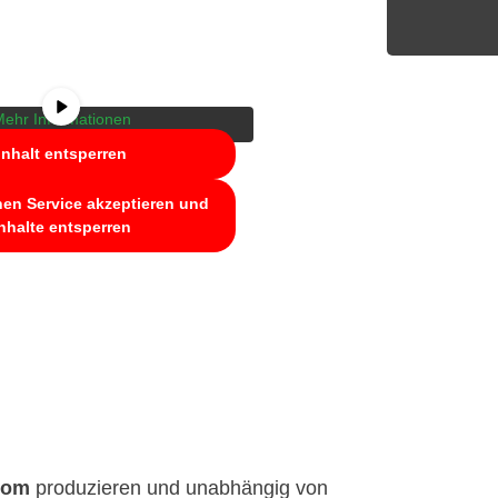
ade einen Platzhalterinhalt von
Um auf den eigentlichen Inhalt
klicken Sie auf die Schaltfläche
eachten Sie, dass dabei Daten an
eter weitergegeben werden.
ehr Informationen
Inhalt entsperren
hen Service akzeptieren und
nhalte entsperren
rom
produzieren und unabhängig von