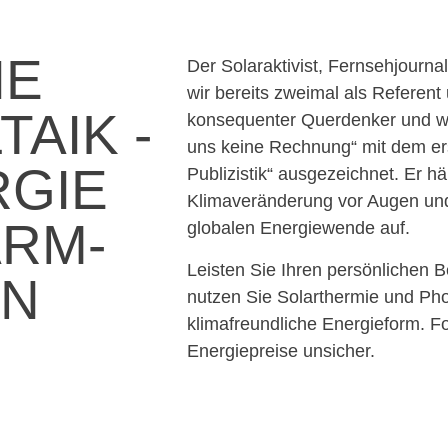
IE
Der Solaraktivist, Fernsehjournal
wir bereits zweimal als Referent
AIK -
konsequenter Querdenker und wu
uns keine Rechnung“ mit dem ers
RGIE
Publizistik“ ausgezeichnet. Er h
Klimaveränderung vor Augen und
ARM-
globalen Energiewende auf.
Leisten Sie Ihren persönlichen B
EN
nutzen Sie Solarthermie und Phot
klimafreundliche Energieform. Fo
Energiepreise unsicher.