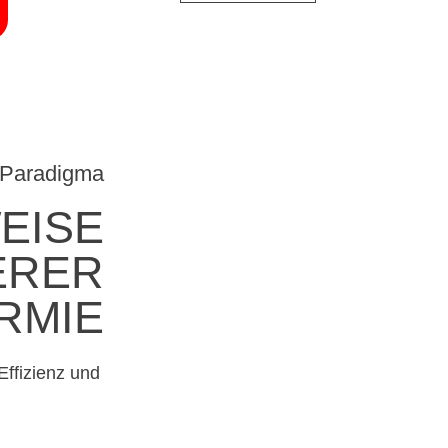
Paradigma
EISE
ERER
RMIE
ffizienz und