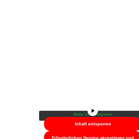
Sie sehen gerade einen Platzhalterinhalt von
YouTube
. Um auf den eigentlichen Inhalt
zuzugreifen, klicken Sie auf die Schaltfläche
unten. Bitte beachten Sie, dass dabei Daten an
Drittanbieter weitergegeben werden.
Mehr Informationen
Inhalt entsperren
Erforderlichen Service akzeptieren und