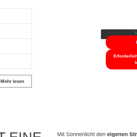
Sie sehen ger
YouTube
. 
zuzugreifen, 
unten. Bitte b
Drittanbi
M
Erforderlic
I
Mehr lesen
Mit Sonnenlicht den
eigenen St