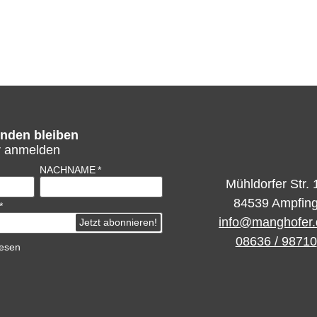
nden bleiben
r anmelden
NACHNAME
Mühldorfer Str. 
84539 Ampfin
info@manghofer
08636 / 98710
esen